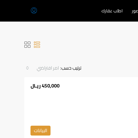
ور
اطلب عقارك
ترتيب حسب:
امر افتراضي
450,000 ريـال
البيانات