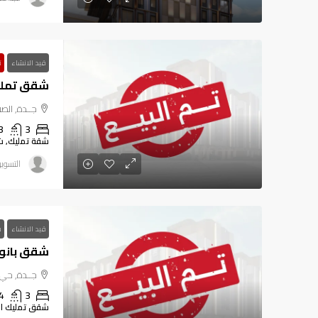
قيد الانشاء
ت
شقق تمليك 3 غرف حي ال
جــدة, الص
3
3
شقة تمليك, ش
التسوي
قيد الانشاء
ق
شقق بانورامية 6 غرف حي ال
جــدة, حي 
4
3
شقق تمليك ال