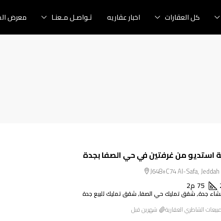
كل العقارات
اخبار عقاريه
تـواصـل مـعنـا
معرض الص
استديو من غرفتين في حي الصفا بجدة
J648+C74 Al-Safa, Jeddah 
75
م2
شاء جدة, شقق تمليك حي الصفا, شقق تمليك للبيع جدة
بيعات الشاطري العقارية
‏شهرين قبل