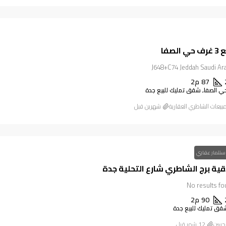
لصفا
87
م2
 الصفا, شقق تمليك للبيع جدة
بيعات الشاطري العقارية
‏شهرين قبل
ستثمار عقاري
ة برج الشاطري شارع التحلية جدة
90
م2
قق تمليك للبيع جدة
محسن