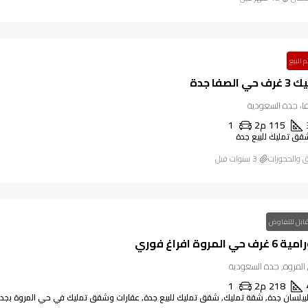
م البيع
صفا جدة
فا، جدة السعودية
115
م2
1
قق تمليك للبيع جدة
ق والحجوزات
ابل للتفاوض
مروة افراغ فوري
المروة, جدة السعودية
218
م2
1
بيلسان جدة, شقة تمليك, شقق تمليك للبيع جدة, عقارات وشقق تمليك في حي المروة بجد