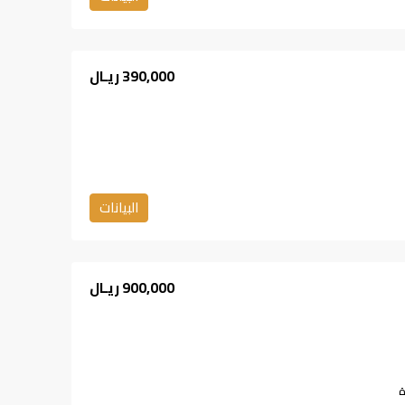
390,000 ريـال
البيانات
900,000 ريـال
ة