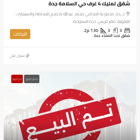
شقق تمليك 4 غرف حي السلامة جدة
جــدة, مجموعة المحامي محمد عبدالله باحمدين للمحاماة والاستشارات
القانونية، صقر قريش، جدة السعودية
3
3
130
م2
البيانات
شقق تحت الانشاء جدة
‏سنتين قبل
جاهز للبيع
تم البيع