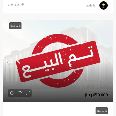
‏سنتين قبل
abdallah
جاهز للبيع
650,000 ريـال
جاهز للبيع