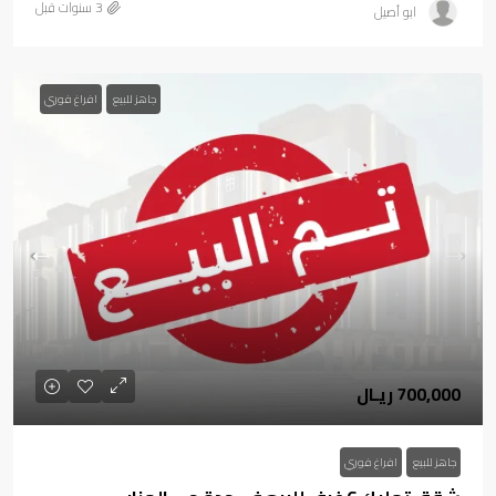
ابو أصيل
جاهز للبيع
افراغ فوري
700,000 ريـال
جاهز للبيع
افراغ فوري