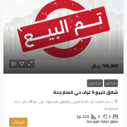
700,000 ريـال
جاهز للبيع
افراغ فوري
شقق للبيع 6 غرف حي المنار جدة
جــدة, الماجد آرت للخط العربي والفنون التشكيلية، علي عبدالله جابر، جدة
السعودية
3
3
220
م2
شقق تمليك للبيع جدة
البيانات