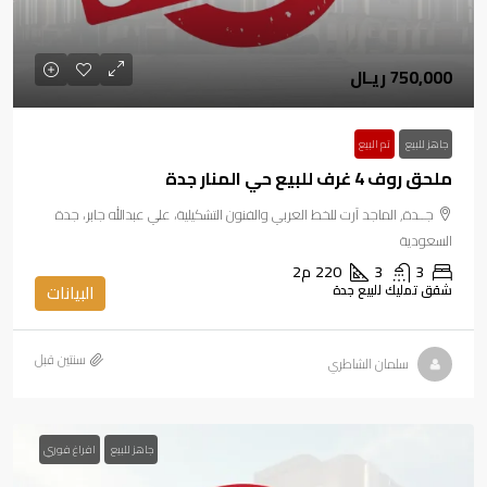
750,000 ريـال
جاهز للبيع
تم البيع
ملحق روف 4 غرف للبيع حي المنار جدة
جــدة, الماجد آرت للخط العربي والفنون التشكيلية، علي عبدالله جابر، جدة
السعودية
3
3
220
م2
شقق تمليك للبيع جدة
البيانات
‏سنتين قبل
سلمان الشاطري
جاهز للبيع
افراغ فوري