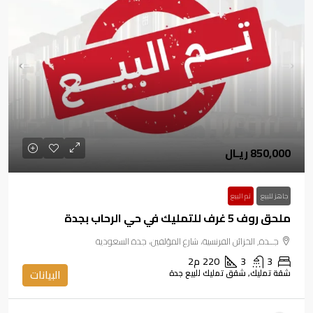
850,000 ريـال
جاهز للبيع
تم البيع
ملحق روف 5 غرف للتمليك في حي الرحاب بجدة
جــدة, الخزائن الفرنسية، شارع المؤلفين، جدة السعودية
3
3
220
م2
شقة تمليك, شقق تمليك للبيع جدة
البيانات