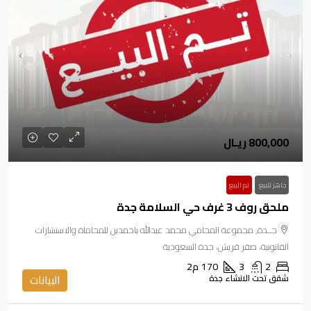
800,000 ريـال
جاهز للبيع
تم البيع
ملحق روف 3 غرف حي السلامة جدة
جــدة, مجموعة المحامي محمد عبدالله باحمدين للمحاماة والاستشارات
القانونية، صقر قريش، جدة السعودية
2
3
170
م2
شقق تحت الانشاء جدة
البيانات