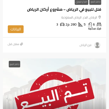
جاهز للبيع
افراغ فوري
فلل للبيع في الرياض – مشروع أركان الرياض
الرياض, البدر، الرياض السعودية
6
5
280
م2
3
فيلا سكنية
البيانات
‏سنتين قبل
فرع الرياض
جاهز للبيع