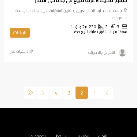
شقق تمليك 6 غرف للبيع في جدة حي المنار
جــدة, الماجد آرت للخط العربي والفنون التشكيلية، علي عبدالله جابر، جدة
السعودية
3
3
230
م2
1
شقة تمليك, شقق تمليك للبيع جدة
البيانات
التسويق والحجوزات
4
3
2
1
البحث
اتصل بنا
الشروط
الخصوصية