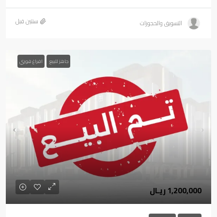
‏سنتين قبل
التسويق والحجوزات
جاهز للبيع
افراغ فوري
1,200,000 ريـال