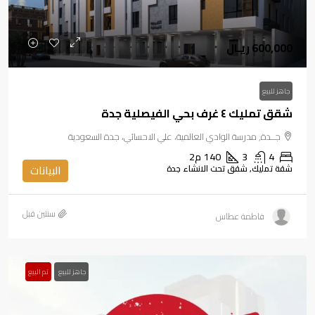
600,000 ريـال
جاهز للبيع
شقق تمليك ٤ غرف بحي الفيصلية جدة
جــدة, مدرسة الوادي العالمية، علي الاحسائي، جدة السعودية
4
3
140
م2
شقة تمليك, شقق تحت الانشاء جدة
البيانات
‏سنتين قبل
فاطمة عطاس
جاهز للبيع
تم البيع