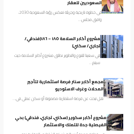
السعوديين للعقار
في خطوة تاريخية وجريئة تعكس رؤية السعودية 2030،
وافق مجلس…
مشروع أكابر السلامة ١٨٥ – ١٨٦(فندقي/
تجاري/ سكني)
في سعينا للتنوع والتطوير نطلق مشروع أكابر السلامة حيث
سيتم…
مجمع أكابر سنتر فرصة استثمارية لتأجير
المحلات وغرف الاستوديو
هل تبحث عن فرصة استثمارية مضمونة أو سكن عملي في…
مشروع أكابر سكوير (سكني، تجاري، فندقي) بحي
الفيصلية جدة للتملك والاستثمار