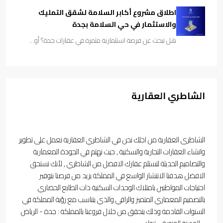
اطلاق مشروع أكابر السلامة لشقق التمليك
والاستثمار في حي السلامة بجدة
هل تبحث عن فرصة استثمارية مثمرة في عقارات جدة؟ أو…
الشاطري العقارية
الشاطرى العقارية من اجلك نحن في الشاطري العقارية نعمل على تطوير
وانشاء العقارات التجارية والسكنية , حيث نهتم في الجودة المعمارية
والتصاميم الحديثة لتستلم عقارك الافضل من الشاطري , لأنك تستحق
الافضل هدفنا الانتشار الواسع في المملكة يزيد من فرصنا بتوفير
احتياجات المواطنين بامتلاك الوحدات السكنية ذات الطابع الحضاري
بالتصميم المعماري المتميز والراقي والذي يتناسب مع رؤية المملكة في
السنوات القادمة وذلك يتحقق من خلال فروعنا بالمملكة : جدة - الرياض