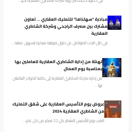
في خطوة جديدة تُبرز رؤية شركة الشاطري العقارية نحو…
مبادرة “سهلناها” للتمليك العقاري … تعاون
مشترك بين مصرف الراجحي وشركة الشاطري
العقارية
في ظل البحث المتواصل عن حلول تمويلية مبتكرة لتسهيل عملية…
تهنئة من إدارة الشاطري العقارية للعاملين بها
بمناسبة يوم العمال
من إدارة شركة الشاطري العقارية إلى كافة الكوادر العاملين
بها…
عروض يوم التأسيس العقارية على شقق التمليك
من الشاطري العقارية 2024
اقترب يوم التأسيس المنتظر كل 22 فبراير من كل عام،…