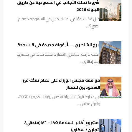
شروط تملك الأجانب في السعودية عن طريق
البنوك 2026
هل فكرت يومًا في امتلاك منزل في السعودية كمقيم
أجنبي؟…
برج الشاطري …. أيقونة جديدة في قلب جدة
تكتب شركة الشاطري العقارية فصلًا جديدًا في مسيرتها
مع إطلاق…
موافقة مجلس الوزراء على نظام تملُّك غير
السعوديين للعقار
في خطوة تاريخية وجريئة تعكس رؤية السعودية 2030،
وافق مجلس…
مشروع أكابر السلامة ١٨٥ – ١٨٦(فندقي/
تجاري/ سكني)