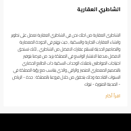
الشاطري العقارية
الشاطرى العقارية من اجلك نحن في الشاطري العقارية نعمل على تطوير
وانشاء العقارات التجارية والسكنية , حيث نهتم في الجودة المعمارية
والتصاميم الحديثة لتستلم عقارك الافضل من الشاطري , لأنك تستحق
الافضل هدفنا الانتشار الواسع في المملكة يزيد من فرصنا بتوفير
احتياجات المواطنين بامتلاك الوحدات السكنية ذات الطابع الحضاري
بالتصميم المعماري المتميز والراقي والذي يتناسب مع رؤية المملكة في
السنوات القادمة وذلك يتحقق من خلال فروعنا بالمملكة : جدة - الرياض
- المدينة المنورة - تبوك
اقرأ أكثر